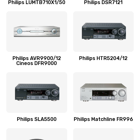
Заказать
Philips LUMTB710X1/50
Philips DSR7121
Замена микросхемы зарядки
1100 руб.
Заказать
Ремонт мембраны
Philips AVR9900/12
Philips HTR5204/12
550 руб.
Cineos DFR9000
Заказать
Ремонт экрана
1100 руб.
Заказать
Philips SLA5500
Philips Matchline FR996
Замена кнопки питания
550 руб.