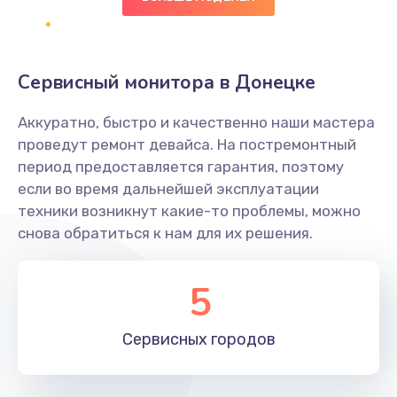
2000 руб.
Заказать
Сервисный монитора в Донецке
Замена переходников
1000 руб.
Аккуратно, быстро и качественно наши мастера
проведут ремонт девайса. На постремонтный
Заказать
период предоставляется гарантия, поэтому
если во время дальнейшей эксплуатации
Замена уплотнительных колец
техники возникнут какие-то проблемы, можно
2000 руб.
снова обратиться к нам для их решения.
Заказать
5
Замена помпы
3000 руб.
Сервисных
городов
Заказать
Ремонт гидросистемы