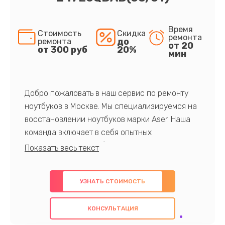
Время
Стоимость
Скидка
ремонта
до
ремонта
от 20
от 300 руб
20%
мин
Добро пожаловать в наш сервис по ремонту
ноутбуков в Москве. Мы специализируемся на
восстановлении ноутбуков марки Aser. Наша
команда включает в себя опытных
профессионалов с обширными знаниями и
многолетним опытом в данной области. Мы
предлагаем быстрый и качественный ремонт с
УЗНАТЬ СТОИМОСТЬ
использованием оригинальных компонентов, а
также гарантируем качество всех
КОНСУЛЬТАЦИЯ
проведенных работ. Наша цель - предоставить
клиентам надежное и профессиональное