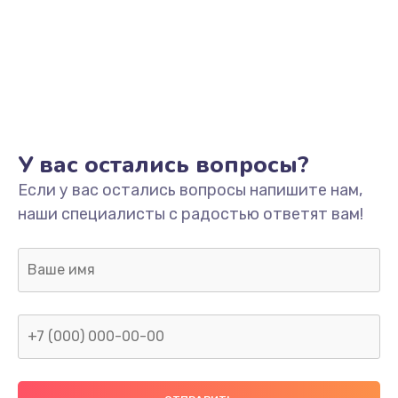
Заказать
Настройка
600 руб.
Заказать
Ремонт кнопки
У вас остались вопросы?
550 руб.
Если у вас остались вопросы напишите нам,
наши специалисты с радостью ответят вам!
Заказать
Замена шнура питания
370 руб.
Заказать
Замена датчиков
580 руб.