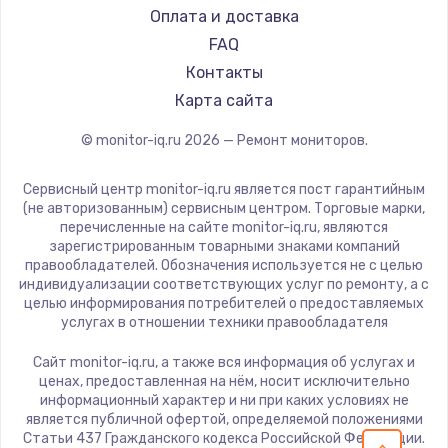
iru
Оплата и доставка
Замена шлейфа матрицы
Titan Army
FAQ
700 руб.
iFFALCON
Контакты
Заказать
Dahua
Карта сайта
Замена термопасты
© monitor-iq.ru
2026
— Ремонт мониторов.
550 руб.
Сервисный центр monitor-iq.ru является пост гарантийным
Заказать
(не авторизованным) сервисным центром. Торговые марки,
перечисленные на сайте monitor-iq.ru, являются
зарегистрированным товарными знаками компаний
Замена оперативной памяти
правообладателей. Обозначения используется не с целью
индивидуализации соответствующих услуг по ремонту, а с
300 руб.
целью информирования потребителей о предоставляемых
Заказать
услугах в отношении техники правообладателя
Сайт monitor-iq.ru, а также вся информация об услугах и
Замена микрофона
ценах, предоставленная на нём, носит исключительно
информационный характер и ни при каких условиях не
550 руб.
является публичной офертой, определяемой положениями
Заказать
Статьи 437 Гражданского кодекса Российской Федерации.