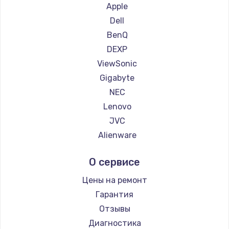
Замена жесткого диска
Ремонт мониторов iFFALCON
Apple
Ремонт мониторов Dahua
500 руб.
Dell
BenQ
Заказать
DEXP
Ремонт цепей питания
ViewSonic
Gigabyte
2500 руб.
NEC
Заказать
Lenovo
JVC
Замена северного моста
Alienware
1500 руб.
Aorus
Заказать
О сервисе
Thunderobot
Hisense
Цены на ремонт
Замена экрана
АОС
Гарантия
1100 руб.
Ardor
Отзывы
Заказать
Machenike
Диагностика