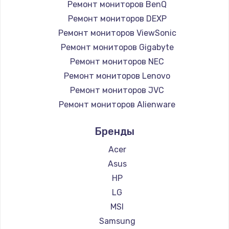
Ремонт мониторов BenQ
1100 руб.
Ремонт мониторов DEXP
Заказать
Ремонт мониторов ViewSonic
Ремонт мониторов Gigabyte
Настройка Wi-Fi
Ремонт мониторов NEC
745 руб.
Ремонт мониторов Lenovo
Заказать
Ремонт мониторов JVC
Ремонт мониторов Alienware
Замена вебкамеры
Ремонт мониторов Aorus
Бренды
750 руб.
Ремонт мониторов Thunderobot
Ремонт мониторов Hisense
Заказать
Acer
Ремонт мониторов АОС
Asus
Установка драйверов
Ремонт мониторов Ardor
HP
350 руб.
Ремонт мониторов Machenike
LG
Ремонт мониторов iru
MSI
Заказать
Ремонт мониторов Titan Army
Samsung