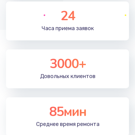
3000 руб.
24
Заказать
Часа приема
заявок
Замена электромагнитного клапана
2000 руб.
Заказать
3000+
Ремонт разъема SIM-карты
Довольных
клиентов
880 руб.
Заказать
Замена GPS модуля
85мин
880 руб.
Среднее время
ремонта
Заказать