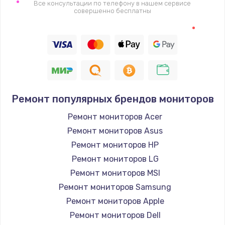
2150 руб.
Все консультации по телефону в нашем сервисе
совершенно бесплатны
Заказать
Замена термодатчика
1360 руб.
Заказать
Ремонт популярных брендов мониторов
Восстановление после попадания влаги
Ремонт мониторов Acer
960 руб.
Ремонт мониторов Asus
Заказать
Ремонт мониторов HP
Ремонт мониторов LG
Ремонт системы охлаждения
Ремонт мониторов MSI
900 руб.
Ремонт мониторов Samsung
Заказать
Ремонт мониторов Apple
Ремонт мониторов Dell
Ремонт микросхемы Wi-Fi