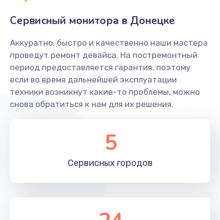
Сервисный монитора в Донецке
Замена переходников
1000 руб.
Аккуратно, быстро и качественно наши мастера
проведут ремонт девайса. На постремонтный
Заказать
период предоставляется гарантия, поэтому
если во время дальнейшей эксплуатации
Замена уплотнительных колец
техники возникнут какие-то проблемы, можно
2000 руб.
снова обратиться к нам для их решения.
Заказать
5
Замена помпы
3000 руб.
Сервисных
городов
Заказать
Ремонт гидросистемы
3000 руб.