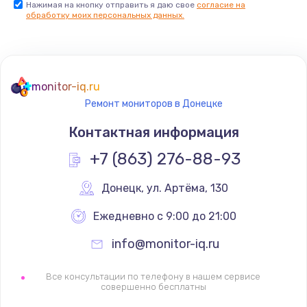
Нажимая на кнопку отправить я даю свое
согласие на
обработку моих персональных данных.
Комплексная чистка
500 руб.
Заказать
monitor-iq.ru
Замена дисплея (экрана)
Ремонт мониторов в Донецке
820 руб.
Контактная информация
Заказать
+7 (863) 276-88-93
Ремонт платы электроники
Донецк
,
 ул. Артёма, 130
1400 руб.
Ежедневно с 9:00 до 21:00
Заказать
info@monitor-iq.ru
Заправка фреоном
2150 руб.
Все консультации по телефону в нашем сервисе
совершенно бесплатны
Заказать