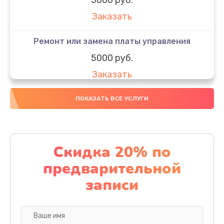
Заказать
Ремонт или замена платы управления
5000 руб.
Заказать
Ремонт или замена термоблока
ПОКАЗАТЬ ВСЕ УСЛУГИ
5000 руб.
Заказать
Скидка 20% по
Ремонт привода варочного блока
предварительной
4000 руб.
записи
Заказать
Чистка устройства