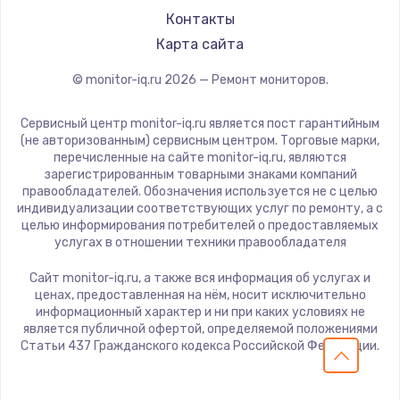
700 руб.
iFFALCON
Контакты
Заказать
Dahua
Карта сайта
Замена термопасты
© monitor-iq.ru
2026
— Ремонт мониторов.
550 руб.
Сервисный центр monitor-iq.ru является пост гарантийным
Заказать
(не авторизованным) сервисным центром. Торговые марки,
перечисленные на сайте monitor-iq.ru, являются
зарегистрированным товарными знаками компаний
Замена оперативной памяти
правообладателей. Обозначения используется не с целью
индивидуализации соответствующих услуг по ремонту, а с
300 руб.
целью информирования потребителей о предоставляемых
Заказать
услугах в отношении техники правообладателя
Сайт monitor-iq.ru, а также вся информация об услугах и
Замена микрофона
ценах, предоставленная на нём, носит исключительно
информационный характер и ни при каких условиях не
550 руб.
является публичной офертой, определяемой положениями
Заказать
Статьи 437 Гражданского кодекса Российской Федерации.
Замена звуковой карты