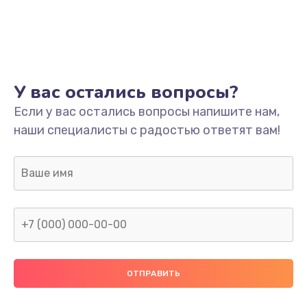
Настройка
600 руб.
Заказать
Ремонт кнопки
У вас остались вопросы?
550 руб.
Если у вас остались вопросы напишите нам,
наши специалисты с радостью ответят вам!
Заказать
Замена шнура питания
370 руб.
Заказать
Замена датчиков
580 руб.
Заказать