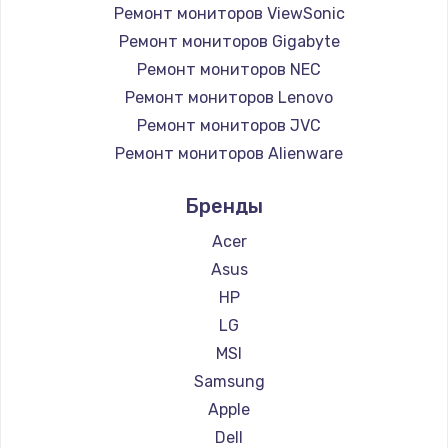
Заказать
Ремонт мониторов ViewSonic
Ремонт мониторов Gigabyte
Настройка Wi-Fi
Ремонт мониторов NEC
745 руб.
Ремонт мониторов Lenovo
Заказать
Ремонт мониторов JVC
Ремонт мониторов Alienware
Замена вебкамеры
Ремонт мониторов Aorus
Бренды
750 руб.
Ремонт мониторов Thunderobot
Ремонт мониторов Hisense
Заказать
Acer
Ремонт мониторов АОС
Asus
Установка драйверов
Ремонт мониторов Ardor
HP
350 руб.
Ремонт мониторов Machenike
LG
Ремонт мониторов iru
MSI
Заказать
Ремонт мониторов Titan Army
Samsung
Замена жесткого диска
Ремонт мониторов iFFALCON
Apple
Ремонт мониторов Dahua
500 руб.
Dell