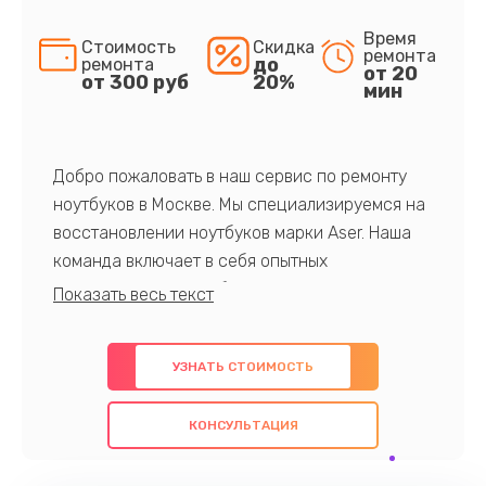
Время
Стоимость
Скидка
ремонта
до
ремонта
от 20
от 300 руб
20%
мин
Добро пожаловать в наш сервис по ремонту
ноутбуков в Москве. Мы специализируемся на
восстановлении ноутбуков марки Aser. Наша
команда включает в себя опытных
профессионалов с обширными знаниями и
многолетним опытом в данной области. Мы
предлагаем быстрый и качественный ремонт с
УЗНАТЬ СТОИМОСТЬ
использованием оригинальных компонентов, а
также гарантируем качество всех
КОНСУЛЬТАЦИЯ
проведенных работ. Наша цель - предоставить
клиентам надежное и профессиональное