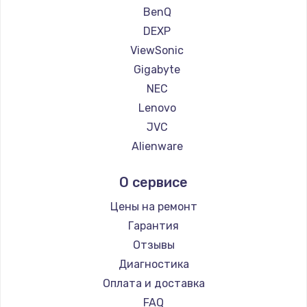
BenQ
Заказать
DEXP
Ремонт цепей питания
ViewSonic
Gigabyte
2500 руб.
NEC
Заказать
Lenovo
JVC
Замена северного моста
Alienware
1500 руб.
Aorus
Заказать
О сервисе
Thunderobot
Hisense
Цены на ремонт
Замена экрана
АОС
Гарантия
1100 руб.
Ardor
Отзывы
Заказать
Machenike
Диагностика
iru
Оплата и доставка
Замена шлейфа матрицы
Titan Army
FAQ