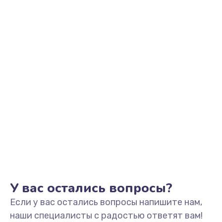
Заказать
Замена разъема наушников
550 руб.
Заказать
Ремонт микросхемы управления
1100 руб.
Заказать
Замена микросхемы управления
1100 руб.
Заказать
У вас остались вопросы?
Если у вас остались вопросы напишите нам,
Замена микросхемы NFC
наши специалисты с радостью ответят вам!
1100 руб.