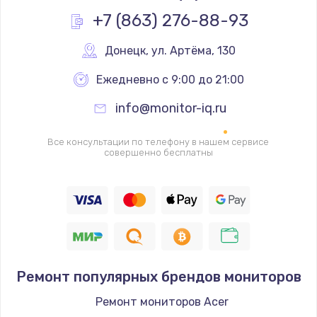
Заказать
+7 (863) 276-88-93
Замена помпы
Донецк
,
 ул. Артёма, 130
3000 руб.
Ежедневно с 9:00 до 21:00
Заказать
info@monitor-iq.ru
Ремонт гидросистемы
Все консультации по телефону в нашем сервисе
3000 руб.
совершенно бесплатны
Заказать
Замена электромагнитного клапана
2000 руб.
Заказать
Ремонт популярных брендов мониторов
Ремонт разъема SIM-карты
Ремонт мониторов Acer
880 руб.