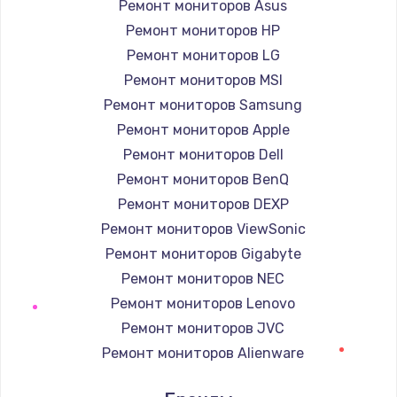
Ремонт мониторов Asus
Заказать
Ремонт мониторов HP
Ремонт мониторов LG
Замена GPS модуля
Ремонт мониторов MSI
880 руб.
Ремонт мониторов Samsung
Заказать
Ремонт мониторов Apple
Ремонт мониторов Dell
Устранение ошибок
Ремонт мониторов BenQ
2000 руб.
Ремонт мониторов DEXP
Заказать
Ремонт мониторов ViewSonic
Ремонт мониторов Gigabyte
Замена вентилятора
Ремонт мониторов NEC
970 руб.
Ремонт мониторов Lenovo
Заказать
Ремонт мониторов JVC
Ремонт мониторов Alienware
Замена таймера
Ремонт мониторов Aorus
1170 руб.