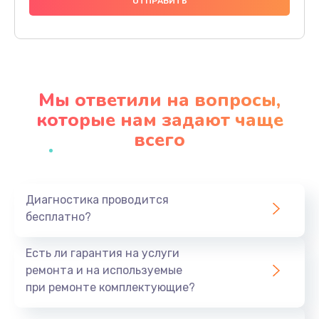
2500 руб.
Заказать
Замена клапанов
2000 руб.
Мы ответили на вопросы,
Заказать
которые нам задают чаще
всего
Замена микропереключателей
2000 руб.
Заказать
Диагностика проводится
бесплатно?
Замена микросхемы зарядки
1100 руб.
Есть ли гарантия на услуги
Заказать
ремонта и на используемые
при ремонте комплектующие?
Ремонт мембраны
550 руб.