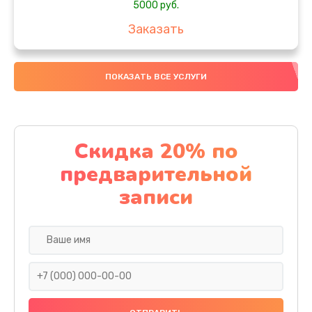
5000 руб.
Заказать
Ремонт или замена термоблока
ПОКАЗАТЬ ВСЕ УСЛУГИ
5000 руб.
Заказать
Ремонт привода варочного блока
Скидка 20% по
4000 руб.
предварительной
Заказать
записи
Чистка устройства
3000 руб.
Заказать
Замена термодатчиков