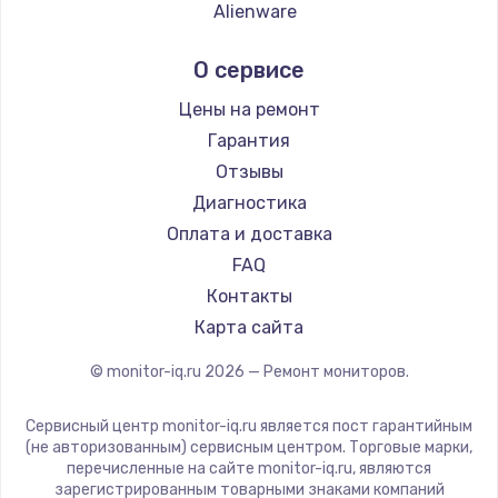
Заказать
Alienware
Aorus
Ремонт капиллярной трубки
О сервисе
Thunderobot
3390 руб.
Hisense
Цены на ремонт
Заказать
АОС
Гарантия
Ardor
Отзывы
Ремонт электропроводки
Machenike
Диагностика
820 руб.
iru
Оплата и доставка
Заказать
Titan Army
FAQ
iFFALCON
Контакты
Замена панели управления
Dahua
Карта сайта
1240 руб.
© monitor-iq.ru
2026
— Ремонт мониторов.
Заказать
Сервисный центр monitor-iq.ru является пост гарантийным
Прошивка
(не авторизованным) сервисным центром. Торговые марки,
1450 руб.
перечисленные на сайте monitor-iq.ru, являются
зарегистрированным товарными знаками компаний