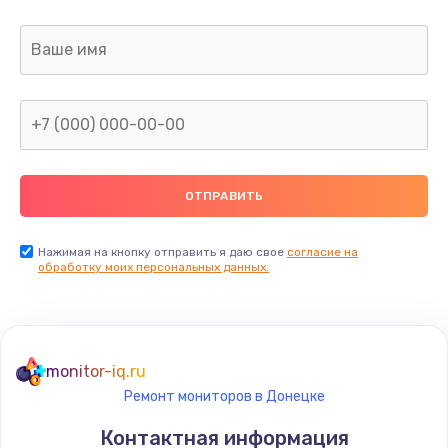
Заказать
Ремонт или замена флоуметра
2000 руб.
Заказать
Замена сальников
2000 руб.
Заказать
Нажимая на кнопку отправить я даю свое
согласие на
обработку моих персональных данных.
Замена переходников
1000 руб.
Заказать
monitor-iq.ru
Ремонт мониторов в Донецке
Замена уплотнительных колец
Контактная информация
2000 руб.