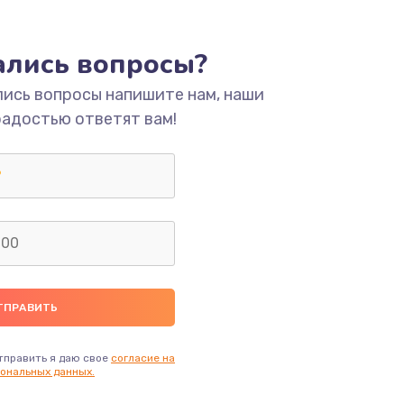
ать
тались вопросы?
ать
лись вопросы напишите нам, наши
радостью ответят вам!
ать
ать
ать
ать
ать
тправить я даю свое
согласие на
ональных данных.
ать