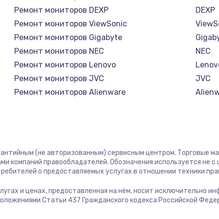
Ремонт мониторов DEXP
DEXP
1400 руб.
Заказ
Ремонт мониторов ViewSonic
ViewS
Ремонт мониторов Gigabyte
Gigab
600 руб.
Заказ
Ремонт мониторов NEC
NEC
Ремонт мониторов Lenovo
Lenov
550 руб.
Заказ
Ремонт мониторов JVC
JVC
Ремонт мониторов Alienware
Alien
370 руб.
Заказ
Ремонт мониторов Aorus
Aorus
Ремонт мониторов Thunderobot
Thund
580 руб.
Заказ
Ремонт мониторов Hisense
Hisen
Ремонт мониторов АОС
АОС
рантийным (не авторизованным) сервисным центром. Торговые марк
500 руб.
Заказ
Ремонт мониторов Ardor
Ardor
ми компаний правообладателей. Обозначения используется не 
отребителей о предоставляемых услугах в отношении техники пр
Ремонт мониторов Machenike
Mache
820 руб.
Заказ
Ремонт мониторов iru
iru
услугах и ценах, предоставленная на нём, носит исключительно и
положениями Статьи 437 Гражданского кодекса Российской Феде
Ремонт мониторов Titan Army
Titan
1400 руб.
Заказ
Ремонт мониторов iFFALCON
iFFAL