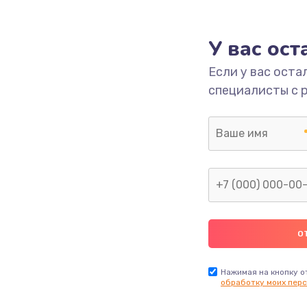
3000 руб.
Заказ
У вас ос
3000 руб.
Заказ
Если у вас оста
специалисты с 
ана
2000 руб.
Заказ
880 руб.
Заказ
880 руб.
Заказ
2000 руб.
Заказ
970 руб.
Заказ
Нажимая на кнопку о
обработку моих перс
1170 руб.
Заказ