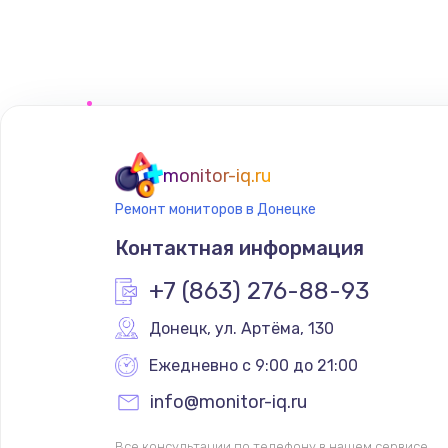
Замена реле
Замена нагревателя испарителя
Замена мотор-компрессора
monitor-iq.ru
Замена термостата
Ремонт мониторов в Донецке
Контактная информация
Ремонт капиллярной трубки
+7 (863) 276-88-93
Ремонт электропроводки
Донецк
,
 ул. Артёма, 130
Ежедневно с 9:00 до 21:00
Замена панели управления
info@monitor-iq.ru
Прошивка
Все консультации по телефону в нашем сервисе