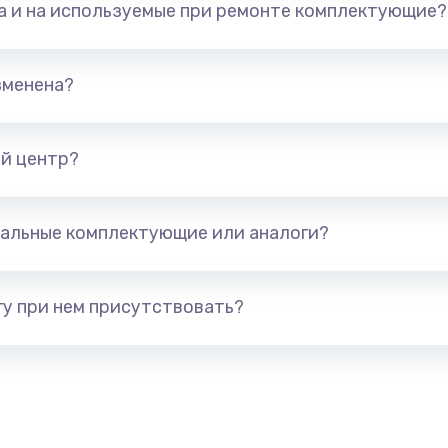
та и на используемые при ремонте комплектующие?
550 руб.
Заказ
1100 руб.
Заказ
зменена?
1100 руб.
Заказ
й центр?
1100 руб.
Заказ
альные комплектующие или аналоги?
2000 руб.
Заказ
2000 руб.
Заказ
у при нем присутствовать?
1000 руб.
Заказ
2000 руб.
Заказ