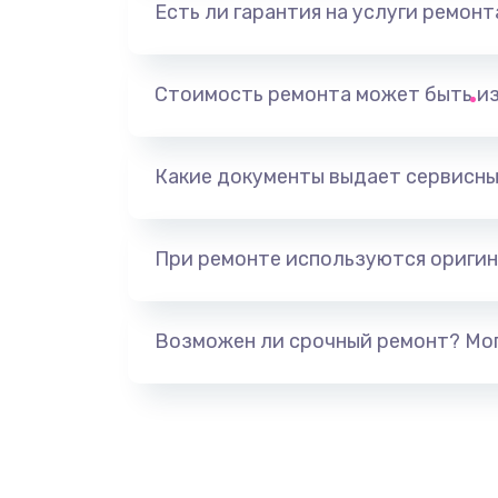
Есть ли гарантия на услуги ремон
Замена разъема наушников
Ремонт микросхемы управления
Стоимость ремонта может быть и
Замена микросхемы управления
Какие документы выдает сервисны
Замена микросхемы NFC
При ремонте используются оригин
Ремонт или замена флоуметра
Замена сальников
Возможен ли срочный ремонт? Мог
Замена переходников
Замена уплотнительных колец