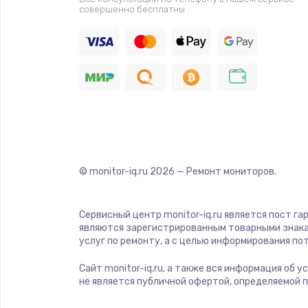
совершенно бесплатны
Ремонт корпуса
Настройка
Ремонт кнопки
Замена шнура питания
© monitor-iq.ru
2026
— Ремонт мониторов.
Замена датчиков
Сервисный центр monitor-iq.ru является пост га
Комплексная чистка
являются зарегистрированным товарными знака
услуг по ремонту, а с целью информирования п
Замена дисплея (экрана)
Сайт monitor-iq.ru, а также вся информация об 
не является публичной офертой, определяемой 
Ремонт платы электроники