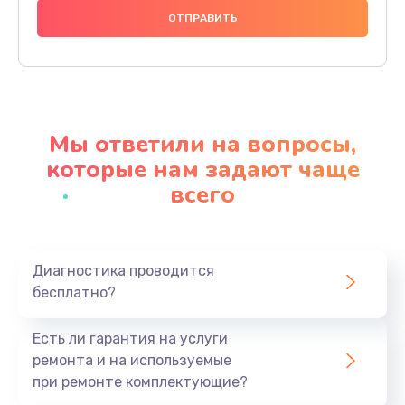
2500 руб.
Заказать
Замена клапанов
2000 руб.
Мы ответили на вопросы,
Заказать
которые нам задают чаще
всего
Замена микропереключателей
2000 руб.
Заказать
Диагностика проводится
бесплатно?
Замена микросхемы зарядки
1100 руб.
Есть ли гарантия на услуги
Заказать
ремонта и на используемые
при ремонте комплектующие?
Ремонт мембраны