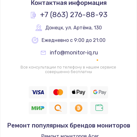
Контактная информация
2000 руб.
Заказать
+7 (863) 276-88-93
Замена помпы
Донецк
,
 ул. Артёма, 130
3000 руб.
Ежедневно с 9:00 до 21:00
Заказать
info@monitor-iq.ru
Ремонт гидросистемы
Все консультации по телефону в нашем сервисе
3000 руб.
совершенно бесплатны
Заказать
Замена электромагнитного клапана
2000 руб.
Заказать
Ремонт популярных брендов мониторов
Ремонт разъема SIM-карты
Ремонт мониторов Acer