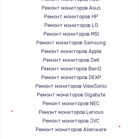
880 руб.
Ремонт мониторов Asus
Заказать
Ремонт мониторов HP
Ремонт мониторов LG
Замена GPS модуля
Ремонт мониторов MSI
880 руб.
Ремонт мониторов Samsung
Заказать
Ремонт мониторов Apple
Ремонт мониторов Dell
Устранение ошибок
Ремонт мониторов BenQ
2000 руб.
Ремонт мониторов DEXP
Заказать
Ремонт мониторов ViewSonic
Ремонт мониторов Gigabyte
Замена вентилятора
Ремонт мониторов NEC
970 руб.
Ремонт мониторов Lenovo
Заказать
Ремонт мониторов JVC
Ремонт мониторов Alienware
Замена таймера
Ремонт мониторов Aorus
1170 руб.