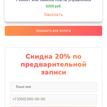
5000 руб.
Заказать
Ремонт или замена термоблока
ПОКАЗАТЬ ВСЕ УСЛУГИ
5000 руб.
Заказать
Ремонт привода варочного блока
Скидка 20% по
4000 руб.
предварительной
Заказать
записи
Чистка устройства
3000 руб.
Заказать
Замена термодатчиков