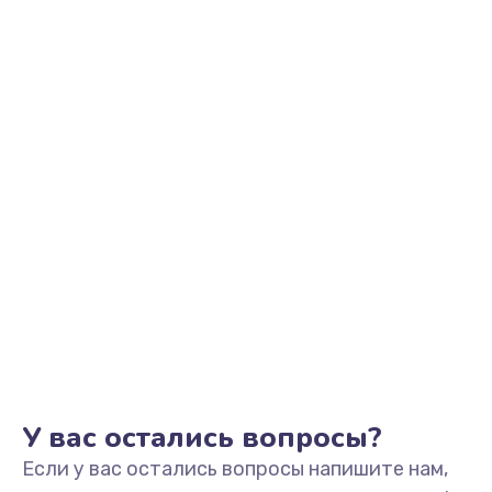
1100 руб.
Заказать
Замена разъема наушников
550 руб.
Заказать
Ремонт микросхемы управления
1100 руб.
Заказать
Замена микросхемы управления
1100 руб.
Заказать
У вас остались вопросы?
Если у вас остались вопросы напишите нам,
Замена микросхемы NFC