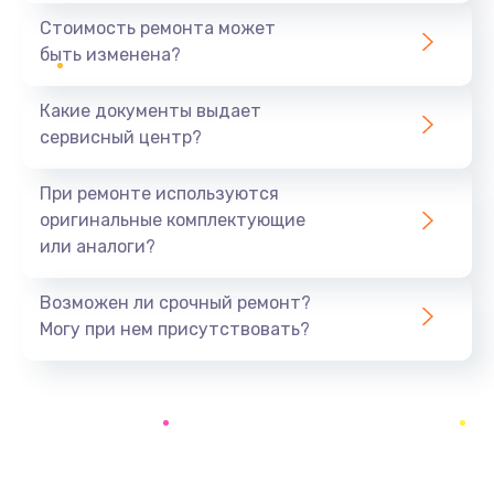
550 руб.
Стоимость ремонта может
быть изменена?
Заказать
Какие документы выдает
Ремонт экрана
сервисный центр?
1100 руб.
Заказать
При ремонте используются
оригинальные комплектующие
Замена кнопки питания
или аналоги?
550 руб.
Заказать
Возможен ли срочный ремонт?
Могу при нем присутствовать?
Замена NFC модуля
880 руб.
Заказать
Ремонт микросхемы NFC