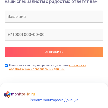
наши специалисты с радостью ответят вам!
1100 руб.
Заказать
Ремонт или замена флоуметра
2000 руб.
Заказать
Замена сальников
2000 руб.
Заказать
Нажимая на кнопку отправить я даю свое
согласие на
обработку моих персональных данных.
Замена переходников
1000 руб.
Заказать
monitor-iq.ru
Ремонт мониторов в Донецке
Замена уплотнительных колец