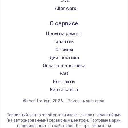
JVC
Заказать
Alienware
Aorus
Ремонт капиллярной трубки
О сервисе
Thunderobot
3390 руб.
Hisense
Цены на ремонт
Заказать
АОС
Гарантия
Ardor
Отзывы
Ремонт электропроводки
Machenike
Диагностика
820 руб.
iru
Оплата и доставка
Заказать
Titan Army
FAQ
iFFALCON
Контакты
Замена панели управления
Dahua
Карта сайта
1240 руб.
© monitor-iq.ru
2026
— Ремонт мониторов.
Заказать
Сервисный центр monitor-iq.ru является пост гарантийным
Прошивка
(не авторизованным) сервисным центром. Торговые марки,
1450 руб.
перечисленные на сайте monitor-iq.ru, являются