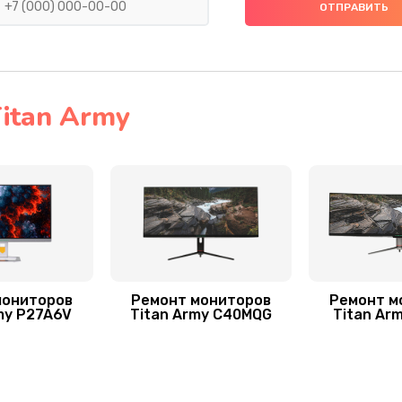
30 мин
1 год
60 мин
3 года
itan Army
сплей
60 мин
1 год
мониторов
Ремонт мониторов
Ремонт м
my P27A6V
Titan Army C40MQG
Titan Ar