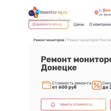
г. До
monitor-iq.ru
ул. Артё
Ремонт мониторов в Донецке
Цены
О компани
ВЫБЕРИТЕ БРЕНД
Ремонт мониторов
/
Ремонт мониторов Titan A
Ремонт мониторо
Донецке
Стоимость ремонта
Ски
от 600 руб
до 
УЗНАТЬ СТОИМОСТЬ