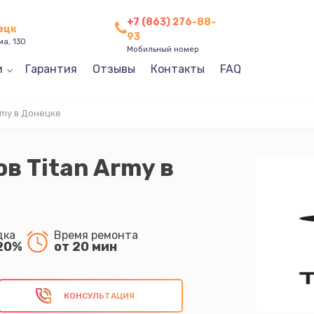
+7 (863) 276-88-
нецк
93
ма, 130
Мобильный номер
и
Гарантия
Отзывы
Контакты
FAQ
rmy в Донецке
в Titan Army в
дка
Время ремонта
20%
от 20 мин
КОНСУЛЬТАЦИЯ