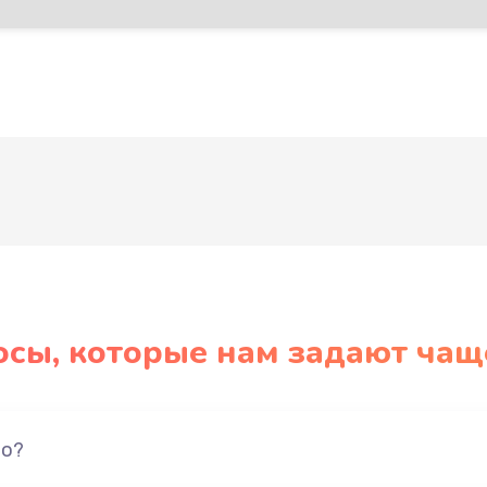
Развернуть
осы, которые нам задают чащ
но?