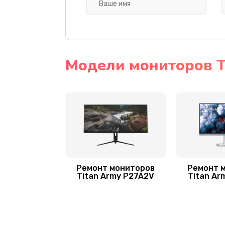
мейн платы)
Замена лампы подсветки
Ремонт подсветки
Модели мониторов T
Замена разъёмов (HDMI, DVI, Ди
порта)
Ремонт мониторов
Ремонт 
Titan Army P27A2V
Titan Ar